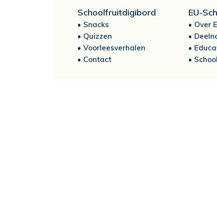
Schoolfruitdigibord
EU-Sch
Snacks
Over E
Quizzen
Deeln
Voorleesverhalen
Educa
Contact
School