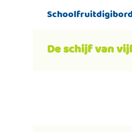
Schoolfruitdigibor
De schijf van vij