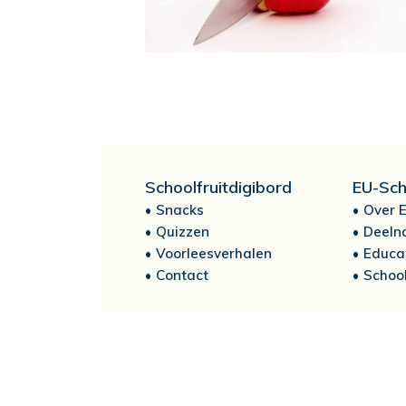
Schoolfruitdigibord
EU-Sch
Snacks
Over E
Quizzen
Deeln
Voorleesverhalen
Educa
Contact
School