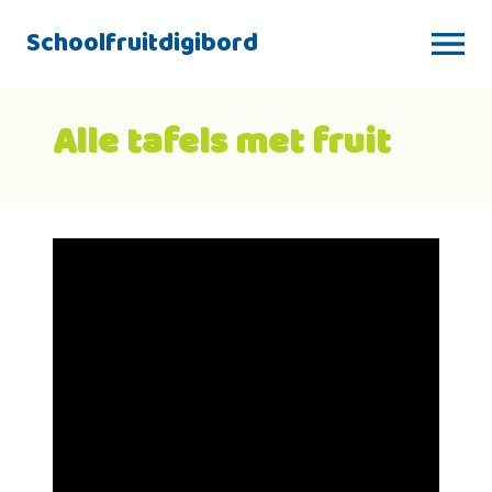
Schoolfruitdigibord
Alle tafels met fruit