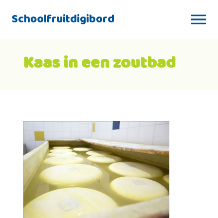
Schoolfruitdigibord
Kaas in een zoutbad