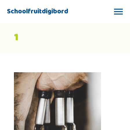
Schoolfruitdigibord
1