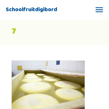
Schoolfruitdigibord
7