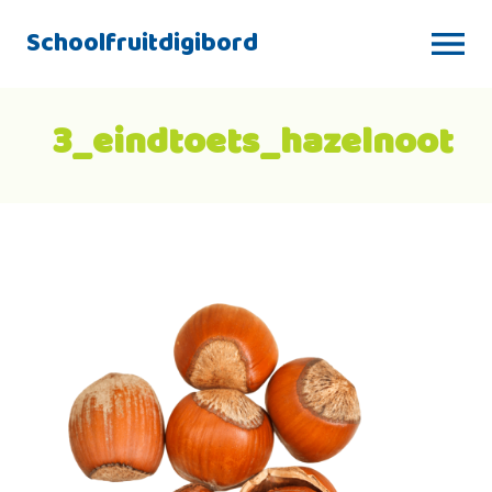
Schoolfruitdigibord
3_eindtoets_hazelnoot