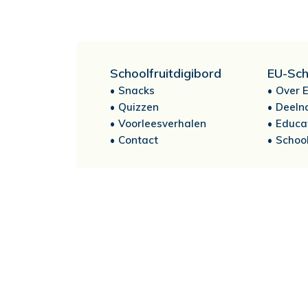
Schoolfruitdigibord
EU-Sch
Snacks
Over E
Quizzen
Deeln
Voorleesverhalen
Educa
Contact
School