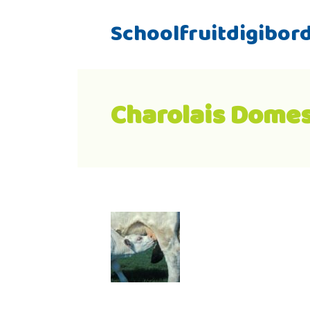
Schoolfruitdigibor
Charolais Domest