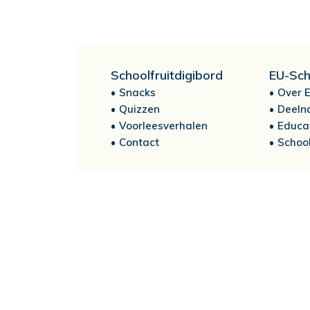
Schoolfruitdigibord
EU-Sch
Snacks
Over E
Quizzen
Deeln
Voorleesverhalen
Educa
Contact
School