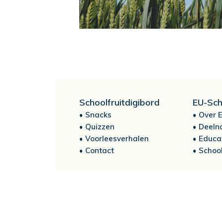
Schoolfruitdigibord
EU-Sch
Snacks
Over E
Quizzen
Deeln
Voorleesverhalen
Educa
Contact
School