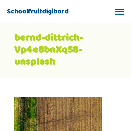
Schoolfruitdigibord
bernd-dittrich-
Vp4e8bnXqS8-
unsplash