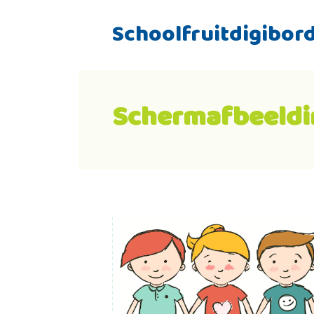
Schoolfruitdigibor
Schermafbeeldin