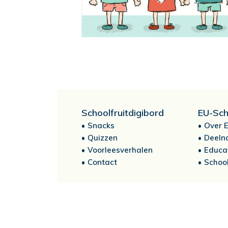
Schoolfruitdigibord
EU-Sch
Snacks
Over E
Quizzen
Deeln
Voorleesverhalen
Educa
Contact
School